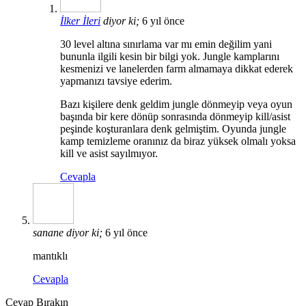
İlker İleri
diyor ki;
6 yıl önce
30 level altına sınırlama var mı emin değilim yani
bununla ilgili kesin bir bilgi yok. Jungle kamplarını
kesmenizi ve lanelerden farm almamaya dikkat ederek
yapmanızı tavsiye ederim.
Bazı kişilere denk geldim jungle dönmeyip veya oyun
başında bir kere dönüp sonrasında dönmeyip kill/asist
peşinde koşturanlara denk gelmiştim. Oyunda jungle
kamp temizleme oranınız da biraz yüksek olmalı yoksa
kill ve asist sayılmıyor.
Cevapla
sanane
diyor ki;
6 yıl önce
mantıklı
Cevapla
Cevap Bırakın