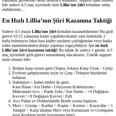
yapmanız gerekenler nedir detaylıca anlatalım. Support main olsanız
bile sadece 4-5 maç içerisinde sizin
Lillia’nın Şiiri
kristaline sahip
olabilirsiniz…
En Hızlı Lillia’nın Şiiri Kazanma Taktiği
Sadece 4-5 maçta
Lillia’nın Şiiri
kristalini kazanabilirsiniz! Bu gizli
görevi 10.15 yamasına kadar yapabileceksiniz yani önünüzde 2
hafta bulunuyor fakat bazı kişiler sayıların çokluğundan veya başka
roller mainlemesinden dolayı yapmayı esgeçebiliyor. İşte
en hızlı
Lillia’nın Şirri kazanma taktiği
! Bu taktik ile sadece 1 günde, 4-5
maç içerisinde gizli görevi tamamlamış olacaksınız. Üstelik support
main olsanız bile!
Botlara karşı oyuna girin (Yapay Zekaya Karşı Oyun – Giriş)
Evelynn şampiyonunu seçin ve Çarp / Teleport büyülerini
kullanın
Hakimiyet + İsabet rünleri ile girin.
Kara Hasat / Ani Darbe / Gözyuvarı Koleksiyonu /
Mükemmel Avcı – Pratik Zeka / Son Darbe – +9 Değişken
Kuvvet / +9 Değişken Kuvvet / Zırh
Avcı Palası ve Doldurulabilir İksirle oyuna başlayın.
Mavi > Gromp > Kurtlar > Kuşlar > Kırmızı > Kayacıllar > 1
Yampiri > Karşı takımın Mavi veya Kırmızısını ve Grompunu
veya Kuşlarını kesin (royasyona göre)