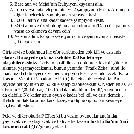
Base atın ve Mejai’nin Ruhyiyeni eşyasını alın.
Topa veya bota teleport atın ve 2 şampiyonu kesin. Ardından
diğer lanelerdeki şampiyonları sırasıyla kesin.
3600+ altın olana kadar sadece şampiyon kesin.
3600 altın ve üzeri olduğunda rabadon alın (Daha üst paranız
varsa ap çıkmaya devam edin)
Ve son adım, karşı baseye yürüyün ve şampiyonları baseden
çıktıkça kesin.
Giriş seviye botlarında hiç efor sarfetmeden çok kill ve asistiniz
olacak.
Bu sayede çok hızlı şekilde 350 katletmeye
ulaşabileceksiniz.
Evelynn pasifi ile can dolduracak ve düşük can
sıkıntısı yaşamayacaksınız, bunun yanında “Pratik Zeka” rünü ile
mananız da bitmeyecek ve her şampiyon kesişte yenilenecek. Kara
Hasat + Mejai + Rabadon ile E + Q ile tek atabileceksiniz. Bu
sayede her oyun en az 50 kille sahip olabileceksiniz. Neden en az 50
diyorum? Çünkü maçı 10.-15. dakikada bitirenler diğer oyuncular
da olabilir. Ne kadar uzun oyun o kadar bol kill ve asist demek…
Belirli bir dakika sonra karşı baseye gidip rakip botları kesmeye
başlayabilirsiniz.
Peki ya diğer okurlar? Elbet ki bu yazım oyuncular tarafından
yayılacak ve paylaşılacak ve haliyle herkes
en hızlı Lillia’nın Şiiri
kazanma taktiği
öğrenmiş olacak.