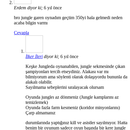
Erdem
diyor ki;
6 yıl önce
bro jungle garen oynadım geçtim 350yi hala gelmedi neden
acaba bilgin varmı
Cevapla
İlker İleri
diyor ki;
6 yıl önce
Keşke Jungleda oynanabilen, jungle sekmesinde çıkan
şampiyonları tercih etseydiniz. Alakası var mı
bilmiyorum ama söylenti olarak dolaşıyordu bununla da
alakalı olabilir.
Sayılmama sebeplerini sıralayacak olursam
Oyunda jungleı az dönmeniz (Jungle kamplarını az
temizlemek)
Oyunda fazla farm kesmeniz (koridor minyonlarını)
Çarp almamanız
durumlarında yaptığınız kill ve asistler sayılmıyor. Hatta
benim bir oyunum sadece oyun başında bir kere jungle