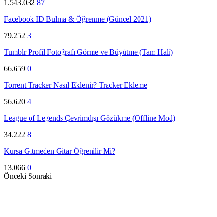
1.543.032
87
Facebook ID Bulma & Öğrenme (Güncel 2021)
79.252
3
Tumblr Profil Fotoğrafı Görme ve Büyütme (Tam Hali)
66.659
0
Torrent Tracker Nasıl Eklenir? Tracker Ekleme
56.620
4
League of Legends Çevrimdışı Gözükme (Offline Mod)
34.222
8
Kursa Gitmeden Gitar Öğrenilir Mi?
13.066
0
Önceki
Sonraki