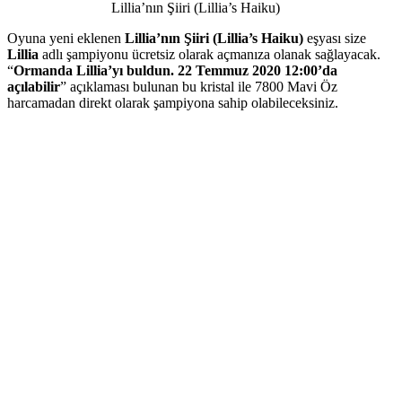
Lillia’nın Şiiri (Lillia’s Haiku)
Oyuna yeni eklenen
Lillia’nın Şiiri (Lillia’s Haiku)
eşyası size
Lillia
adlı şampiyonu ücretsiz olarak açmanıza olanak sağlayacak.
“
Ormanda Lillia’yı buldun. 22 Temmuz 2020 12:00’da
açılabilir
” açıklaması bulunan bu kristal ile 7800 Mavi Öz
harcamadan direkt olarak şampiyona sahip olabileceksiniz.