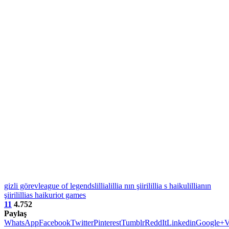
gizli görev
league of legends
lillia
lillia nın şiiri
lillia s haiku
lillianın
şiiri
lillias haiku
riot games
11
4.752
Paylaş
WhatsApp
Facebook
Twitter
Pinterest
Tumblr
ReddIt
Linkedin
Google+