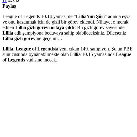
11
4.752
Paylaş
League of Legends 10.14 yaması ile “
Lillia’nın Şiiri
” adında eşya
ve onu kazanmak için de gizli bir görev eklendi. Nihayet o merak
edilen
Lillia gizli görevi ortaya çıktı
! Bu gizli görev sayesinde
Lillia
adlı şampiyona bedavaya sahip olabileceksiniz. Dilerseniz
Lillia gizli görev
ine geçelim…
Lillia
,
League of Legends
ta yeni çıkan 149. şampiyon. Şu an PBE
sunucusunda oynanabilmekte olan
Lillia
10.15 yamasında
League
of Legends
vadisine inecek.