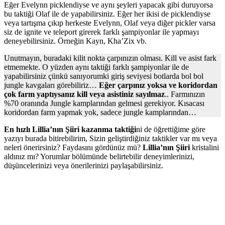
Eğer Evelynn picklendiyse ve aynı şeyleri yapacak gibi duruyorsa
bu taktiği Olaf ile de yapabilirsiniz. Eğer her ikisi de picklendiyse
veya tartışma çıkıp herkeste Evelynn, Olaf veya diğer pickler varsa
siz de ignite ve teleport girerek farklı şampiyonlar ile yapmayı
deneyebilirsiniz. Örneğin Kayn, Kha’Zix vb.
Unutmayın, buradaki kilit nokta çarpınızın olması. Kill ve asist fark
etmemekte. O yüzden aynı taktiği farklı şampiyonlar ile de
yapabilirsiniz çünkü sanıyorumki giriş seviyesi botlarda bol bol
jungle kavgaları görebiliriz…
Eğer çarpınız yoksa ve koridordan
çok farm yaptıysanız kill veya asistiniz sayılmaz
.. Farmınızın
%70 oranında Jungle kamplarından gelmesi gerekiyor. Kısacası
koridordan farm yapmak yok, sadece jungle kamplarından…
En hızlı Lillia’nın Şiiri kazanma taktiği
ni de öğrettiğime göre
yazıyı burada bitirebilirim, Sizin geliştirdiğiniz taktikler var mı veya
neleri önerirsiniz? Faydasını gördünüz mü?
Lillia’nın Şiiri
kristalini
aldınız mı? Yorumlar bölümünde belirtebilir deneyimlerinizi,
düşüncelerinizi veya önerilerinizi paylaşabilirsiniz.