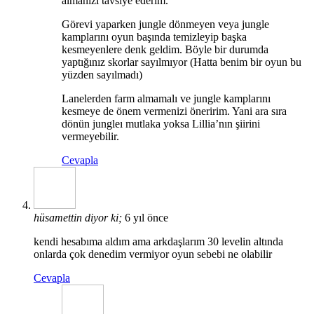
almanızı tavsiye ederim.
Görevi yaparken jungle dönmeyen veya jungle
kamplarını oyun başında temizleyip başka
kesmeyenlere denk geldim. Böyle bir durumda
yaptığınız skorlar sayılmıyor (Hatta benim bir oyun bu
yüzden sayılmadı)
Lanelerden farm almamalı ve jungle kamplarını
kesmeye de önem vermenizi öneririm. Yani ara sıra
dönün jungleı mutlaka yoksa Lillia’nın şiirini
vermeyebilir.
Cevapla
hüsamettin
diyor ki;
6 yıl önce
kendi hesabıma aldım ama arkdaşlarım 30 levelin altında
onlarda çok denedim vermiyor oyun sebebi ne olabilir
Cevapla