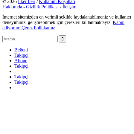
© 2026
İlker İleri
/
Kullanım Koşulları
Hakkımda
-
Gizlilik Politikası
-
İletişim
İnternet sitemizden en verimli şekilde faydalanabilmeniz ve kullanıcı
deneyiminizi geliştirebilmek için çerezleri kullanmaktayız.
Kabul
ediyorum.
Çerez Politikamız
Beğeni
Takipçi
Abone
Takipçi
Takipçi
Takipçi